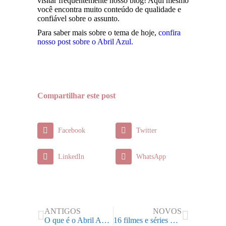
visitar frequentemente nosso blog! Aqui mesmo
você encontra muito conteúdo de qualidade e
confiável sobre o assunto.
Para saber mais sobre o tema de hoje,
confira
nosso post sobre o Abril Azul.
Compartilhar este post
Facebook
Twitter
LinkedIn
WhatsApp
ANTIGOS
NOVOS
O que é o Abril Azul: mês de conscientização do autismo
16 filmes e séries para você entender mais sobre o espectro do autismo