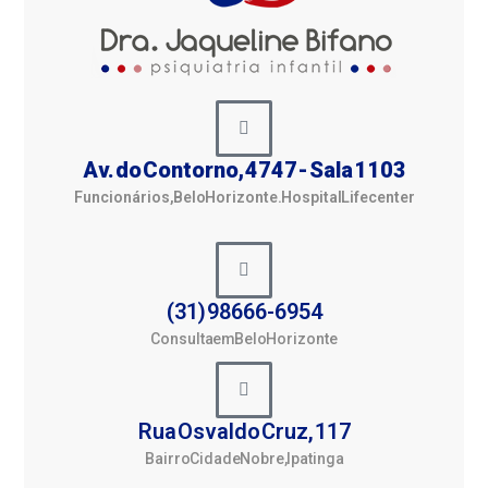
Av. do Contorno, 4747 - Sala 1103
Funcionários, Belo Horizonte. Hospital Lifecenter
(31) 98666-6954
Consulta em Belo Horizonte
Rua Osvaldo Cruz, 117
Bairro Cidade Nobre, Ipatinga