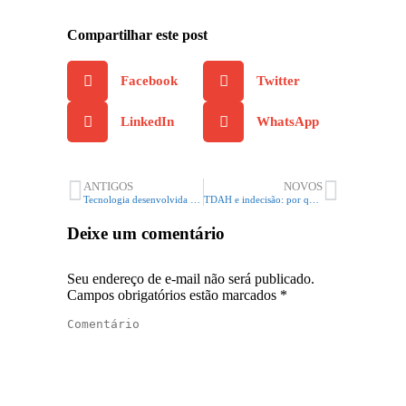
Compartilhar este post
Facebook
Twitter
LinkedIn
WhatsApp
ANTIGOS
NOVOS
Tecnologia desenvolvida por cientista brasileiro identifica sinais de autismo com rastreamento ocular
TDAH e indecisão: por que é tão difícil fazer escolhas?
Deixe um comentário
Seu endereço de e-mail não será publicado.
Campos obrigatórios estão marcados
*
Comentário