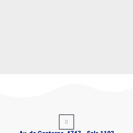
estão sendo feitas e já comprovam que
essa é uma relação de sucesso. Se você
deseja entender melhor como se dá a
relação entre redes sociais e autismo e
compreender de que…
Saiba mais