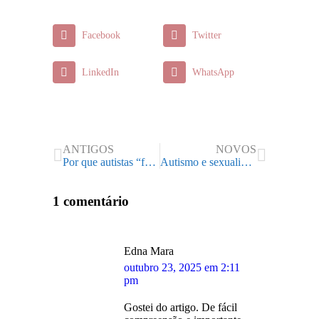
Facebook
Twitter
LinkedIn
WhatsApp
ANTIGOS
NOVOS
Por que autistas “falam sem pensar”?
Autismo e sexualidade: por que devemos falar sobre isso?
1 comentário
Edna Mara
disse:
outubro 23, 2025 em 2:11
pm
Gostei do artigo. De fácil